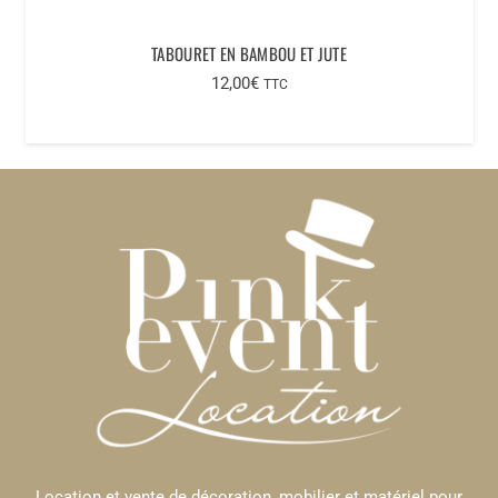
TABOURET EN BAMBOU ET JUTE
12,00
€
TTC
Location et vente de décoration, mobilier et matériel pour