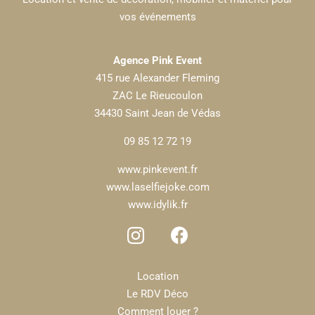
vos événements
Agence Pink Event
415 rue Alexander Fleming
ZAC Le Rieucoulon
34430 Saint Jean de Védas
09 85 12 72 19
www.pinkevent.fr
www.laselfiejoke.com
www.idylik.fr
Location
Le RDV Déco
Comment louer ?