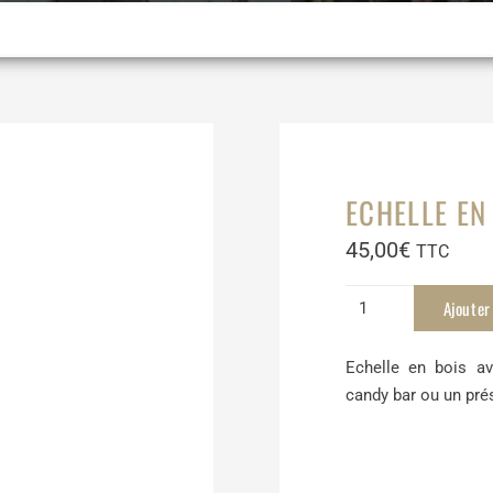
ECHELLE EN
45,00
€
TTC
quantité
Ajouter
de
Echelle
Echelle en bois av
en
candy bar ou un prés
bois
avec
plateaux