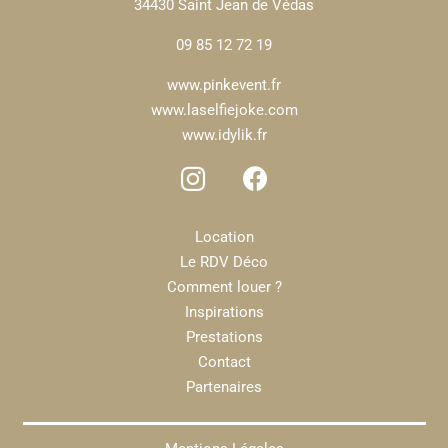
34430 Saint Jean de Védas
09 85 12 72 19
www.pinkevent.fr
www.laselfiejoke.com
www.idylik.fr
Location
Le RDV Déco
Comment louer ?
Inspirations
Prestations
Contact
Partenaires