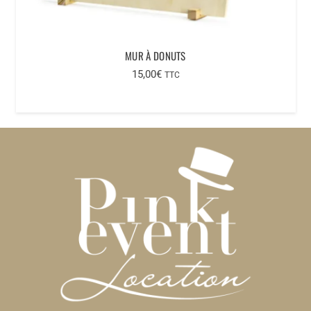
MUR À DONUTS
15,00
€
TTC