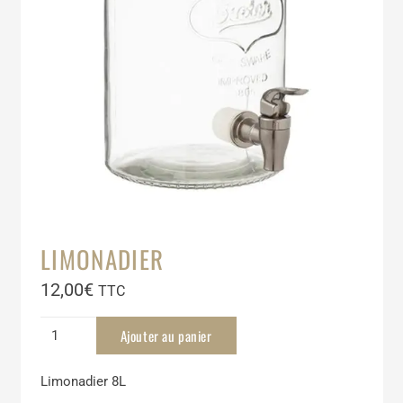
LIMONADIER
12,00
€
TTC
quantité
Ajouter au panier
de
Limonadier
Limonadier 8L