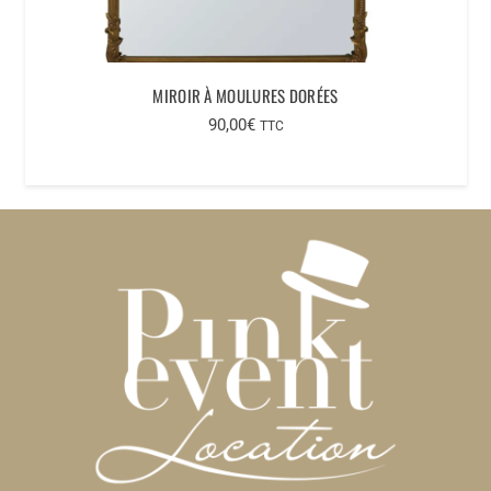
MIROIR À MOULURES DORÉES
90,00
€
TTC