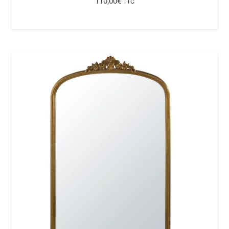
110,00
€
TTC