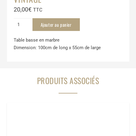
20,00
€
TTC
quantité
Ajouter au panier
de
Table
Table basse en marbre
basse
Dimension: 100cm de long x 55cm de large
en
marbre
vintage
PRODUITS ASSOCIÉS