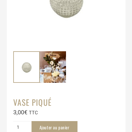
VASE PIQUÉ
3,00
€
TTC
quantité
Ajouter au panier
de