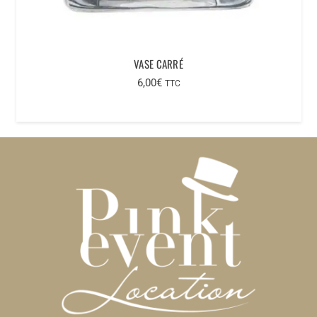
VASE CARRÉ
6,00
€
TTC